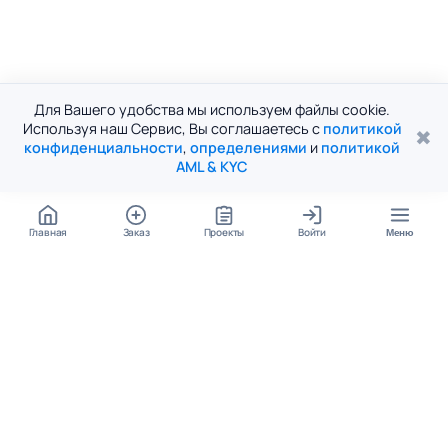
Для Вашего удобства мы используем файлы cookie.
Используя наш Сервис, Вы соглашаетесь с
политикой
✖
конфиденциальности
,
определениями
и
политикой
AML & KYC
Главная
Заказ
Проекты
Войти
Меню
КОНТАКТЫ
support@student24.org
4.98
4.87
из
5
из
5
280+ отзывов
12 000+ оценок
Google Reviews
На Student24