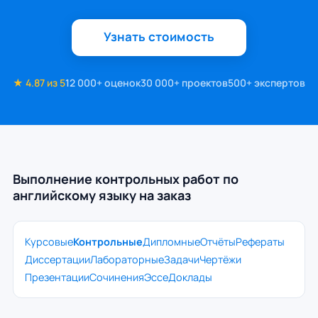
Узнать стоимость
★ 4.87 из 5
12 000+ оценок
30 000+ проектов
500+ экспертов
Выполнение контрольных работ по
английскому языку на заказ
Курсовые
Контрольные
Дипломные
Отчёты
Рефераты
Диссертации
Лабораторные
Задачи
Чертёжи
Презентации
Сочинения
Эссе
Доклады