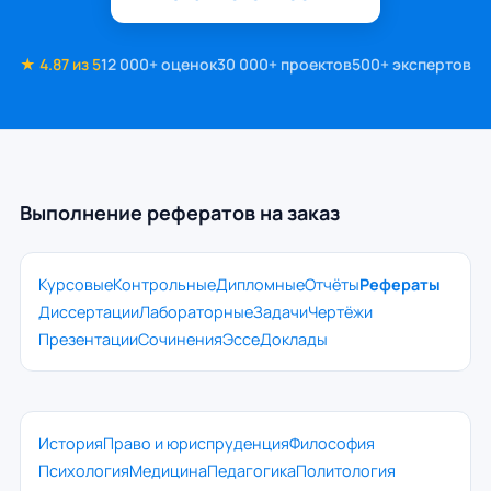
★ 4.87 из 5
12 000+ оценок
30 000+ проектов
500+ экспертов
Выполнение рефератов на заказ
Курсовые
Контрольные
Дипломные
Отчёты
Рефераты
Диссертации
Лабораторные
Задачи
Чертёжи
Презентации
Сочинения
Эссе
Доклады
История
Право и юриспруденция
Философия
Психология
Медицина
Педагогика
Политология