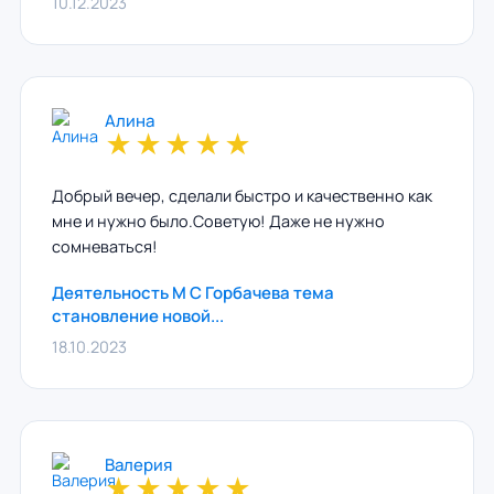
10.12.2023
Алина
★
★
★
★
★
Добрый вечер, сделали быстро и качественно как
мне и нужно было.Советую! Даже не нужно
сомневаться!
Деятельность М С Горбачева тема
становление новой...
18.10.2023
Валерия
★
★
★
★
★