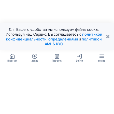
Для Вашего удобства мы используем файлы cookie.
Используя наш Сервис, Вы соглашаетесь с
политикой
✖
конфиденциальности
,
определениями
и
политикой
AML & KYC
Главная
Заказ
Проекты
Войти
Меню
КОНТАКТЫ
support@student24.org
4.98
4.87
из
5
из
5
280+ отзывов
12 000+ оценок
Google Reviews
На Student24