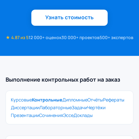
Узнать стоимость
★ 4.87 из 5
12 000+ оценок
30 000+ проектов
500+ экспертов
Выполнение контрольных работ на заказ
Курсовые
Контрольные
Дипломные
Отчёты
Рефераты
Диссертации
Лабораторные
Задачи
Чертёжи
Презентации
Сочинения
Эссе
Доклады