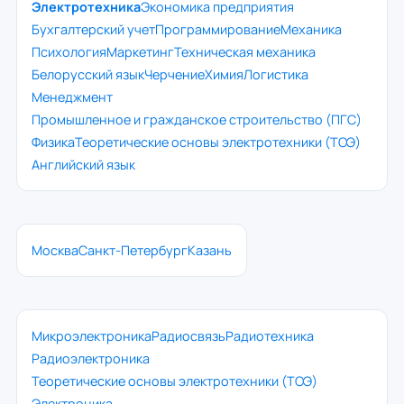
Электротехника
Экономика предприятия
Бухгалтерский учет
Программирование
Механика
Психология
Маркетинг
Техническая механика
Белорусский язык
Черчение
Химия
Логистика
Менеджмент
Промышленное и гражданское строительство (ПГС)
Физика
Теоретические основы электротехники (ТОЭ)
Английский язык
Москва
Санкт-Петербург
Казань
Микроэлектроника
Радиосвязь
Радиотехника
Радиоэлектроника
Теоретические основы электротехники (ТОЭ)
Электроника