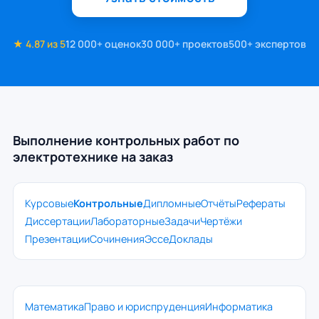
★ 4.87 из 5
12 000+ оценок
30 000+ проектов
500+ экспертов
Выполнение контрольных работ по
электротехнике на заказ
Курсовые
Контрольные
Дипломные
Отчёты
Рефераты
Диссертации
Лабораторные
Задачи
Чертёжи
Презентации
Сочинения
Эссе
Доклады
Математика
Право и юриспруденция
Информатика