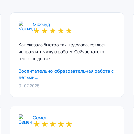
Махмуд
★
★
★
★
★
Как сказала быстро так и сделала, взялась
исправлять чужую работу. Сейчас такого
никто не делает...
Воспитательно-образовательная работа с
детьми...
01.07.2025
Семен
★
★
★
★
★