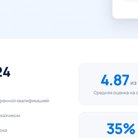
24
4.87
из
Средняя оценка на 
еренной квалификацией
аказчиком
35%
рока