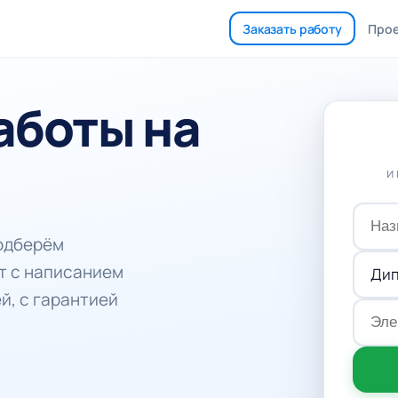
Заказать работу
Про
аботы на
и
подберём
т с написанием
й, с гарантией