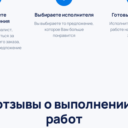
ете
Выбираете исполнителя
Готов
ения
Вы выбираете то предложение,
Исполнит
которое Вам больше
работе н
алист,
понравится
ться за
го заказа,
редложение
отзывы о выполнени
работ