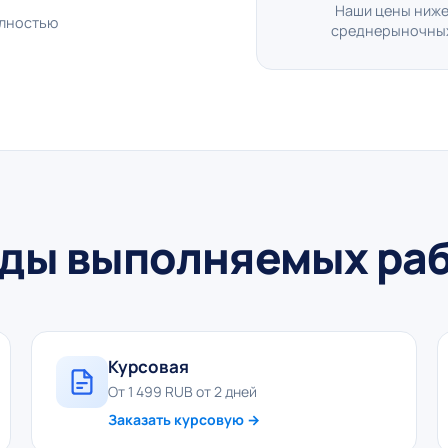
Наши цены ниж
олностью
среднерыночны
ды выполняемых ра
Курсовая
От 1 499 RUB от 2 дней
Заказать курсовую →