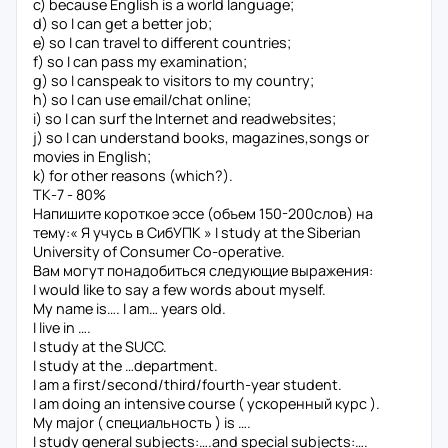
c) because English is a world language;
d) so I can get a better job;
e) so I can travel to different countries;
f) so I can pass my examination;
g) so I canspeak to visitors to my country;
h) so I can use email/chat online;
i) so I can surf the Internet and readwebsites;
j) so I can understand books, magazines,songs or
movies in English;
k) for other reasons (which?).
ТК-7 - 80%
Напишите короткое эссе (объем 150-200слов) на
тему:« Я учусь в СибУПК » I study at the Siberian
University of Consumer Co-operative.
Вам могут понадобиться следующие выражения:
I would like to say a few words about myself.
My name is…. I am… years old.
I live in ….
I study at the SUCC.
I study at the …department.
I am a first/second/third/fourth-year student.
I am doing an intensive course ( ускоренный курс ).
My major ( специальность ) is ….
I study general subjects:….and special subjects:….