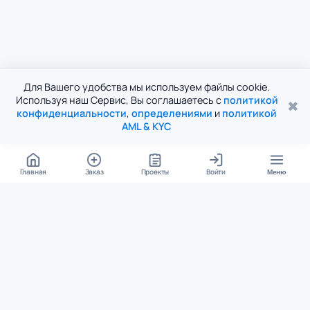
Для Вашего удобства мы используем файлы cookie.
Используя наш Сервис, Вы соглашаетесь с
политикой
✖
конфиденциальности
,
определениями
и
политикой
AML & KYC
Главная
Заказ
Проекты
Войти
Меню
КОНТАКТЫ
support@student24.org
4.98
4.87
из
5
из
5
280+ отзывов
12 000+ оценок
Google Reviews
На Student24