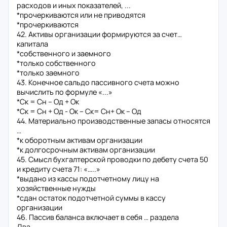
расходов и иных показателей, ...
*прочеркиваются или не приводятся
*прочеркиваются
42. Активы организации формируются за счет…
капитала
*собственного и заемного
*только собственного
*только заемного
43. Конечное сальдо пассивного счета можно
вычислить по формуле «...»
*Ск = Сн – Од + Ок
*Ск = Сн + Од - Ок – Ск= Сн+ Ок – Од
44. Материально производственные запасы относятся
…
*к оборотным активам организации
*к долгосрочным активам организации
45. Смысл бухгалтерской проводки по дебету счета 50
и кредиту счета 71: «…..»
*выдано из кассы подотчетному лицу на
хозяйственные нужды
*сдан остаток подотчетной суммы в кассу
организации
46. Пассив баланса включает в себя … раздела
Два