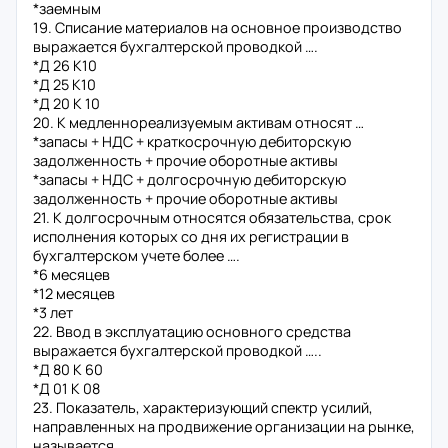
*заемным
19. Списание материалов на основное производство
выражается бухгалтерской проводкой ….
*Д 26 К10
*Д 25 К10
*Д 20 К 10
20. К медленнореализуемым активам относят …
*запасы + НДС + краткосрочную дебиторскую
задолженность + прочие оборотные активы
*запасы + НДС + долгосрочную дебиторскую
задолженность + прочие оборотные активы
21. К долгосрочным относятся обязательства, срок
исполнения которых со дня их регистрации в
бухгалтерском учете более ….
*6 месяцев
*12 месяцев
*3 лет
22. Ввод в эксплуатацию основного средства
выражается бухгалтерской проводкой …..
*Д 80 К 60
*Д 01 К 08
23. Показатель, характеризующий спектр усилий,
направленных на продвижение организации на рынке,
называется …