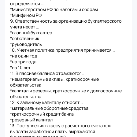
определяется …
*Министерством РФ по налогам и сборам
*Минфином РФ
9. Ответственность за организацию бухгалтерского
учета несет …
*главный бухгалтер
*собственник
*руководитель
10. Учетная политика предприятия принимается …
*на один год
*на три года
*на 10 лет
11. В пассиве баланса отражаются…
*нематериальные активы, краткосрочные
обязательства
*капитал и резервы, краткосрочные и долгосрочные
обязательства
12. К заемному капиталу относят …
*материальные оборотные средства
*краткосрочный кредит банка
*резервный капитал
13. Поступления в кассу с расчетного счета для
выплаты заработной платы выражаются