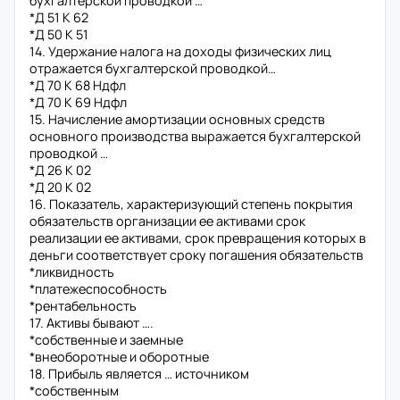
бухгалтерской проводкой …
*Д 51 К 62
*Д 50 К 51
14. Удержание налога на доходы физических лиц
отражается бухгалтерской проводкой…
*Д 70 К 68 Ндфл
*Д 70 К 69 Ндфл
15. Начисление амортизации основных средств
основного производства выражается бухгалтерской
проводкой …
*Д 26 К 02
*Д 20 К 02
16. Показатель, характеризующий степень покрытия
обязательств организации ее активами срок
реализации ее активами, срок превращения которых в
деньги соответствует сроку погашения обязательств
*ликвидность
*платежеспособность
*рентабельность
17. Активы бывают ….
*собственные и заемные
*внеоборотные и оборотные
18. Прибыль является … источником
*собственным