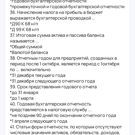
*годовой бухгалтерской отчетности
*промежуточной и годовой бухгалтерской отчетности
36. Начисление налога на прибыль в бюджет
выражается бухгалтерской проводкой …
*Д90 К 68 н/п
*Д 99 К 68 н/п
37. Итоговая сумма актива и пассива баланса
называется ...
*Общей суммой
*Валютой баланса
38. Отчетным годом для предприятий, созданных в
период после 1 октября, является период с 1октября
по …. включительно
*31 декабря текущего года
*31 декабря следующего отчетного года
39. Срок представления годового отчета
*до 31 января
*до 1 марта
40. Годовая бухгалтерская отчетность
представляется в налоговую службу ...
*не позднее 90 дней по окончании отчетного года
*1 апреля следующего года
41. Статьи форм отчетности, по которым отсутствуют
числовые значения активов, обязательств, доходов,