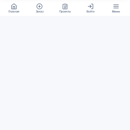
Главная
Заказ
Проекты
Войти
Меню
КОНТАКТЫ
support@student24.org
4.98
4.87
из
5
из
5
280+ отзывов
12 000+ оценок
Google Reviews
На Student24
МЕССЕНДЖЕРЫ
Диалог через VK
Чат в Telegram