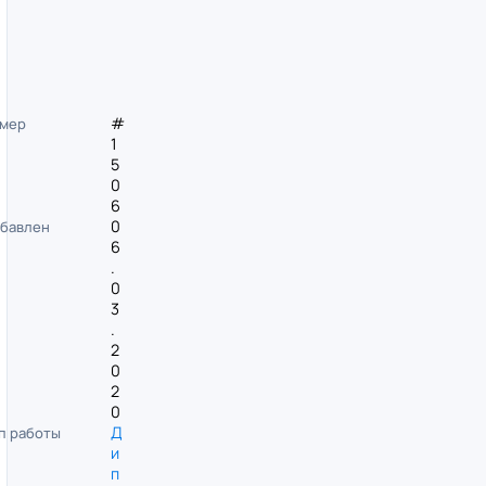
#
мер
1
5
0
6
0
бавлен
6
.
0
3
.
2
0
2
0
Д
п работы
и
п