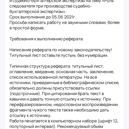
и судебно-бухгалтерской экспертизы на тему «Роль
следователя при производстве судебно-
бухгалтерской экспертизы».
Срок выполнения до 05.06.2021г.
Просьба написать работу не заумными словами, более
в простой форме.
Требования к выполнению реферата.
Написание реферата по новому законодательству!
Титульный лист оставьте пустым, без нумерации.
Типичная структура реферата: титульный лист,
оглавление, введение, основная часть, заключение,
список использованной литературы. На все
источники, приведенные в библиографическом списке,
обязательно должны присутствовать ссылки
(подстрочные). При цитировании брать текст в
кавычки и давать точную отсылку к источнику. При
перефразированном, недословном воспроизведении
фрагмента чужого текста также необходимо дать
отсылку к источнику.
Работа печатается в компьютерном наборе (шрифт 12,
полуторный интервал). Рекомендуемый объем