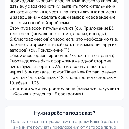
необходимо выразить свое понимание этого явления,
дать ему характеристику: выявить положительные и/
или отрицательные черты, привести личные примеры.
В завершении – сделать общий вывод и свое видение
решения подобной проблемы.
Структура эссе: титульный лист (см. Приложение Б),
текст эссе (актуальность темы, анализ, выводы),
библиографический список, если это необходимо (т.е.
помимо авторских мыслей есть высказывания других
авторов) (см. Приложение Г));
Объем эссе; ориентировочно 4-5 печатных страниц;
Работа должна быть оформлена на одной стороне
листа бумаги формата А4. Текст следует печатать
через 1,5 интервала, шрифт Times New Roman, размер
шрифта - 14, в таблицах - 12, в подстрочных сносках –
10, абзац – 1,25.
Отчетность: в электронном виде (название документа
- «Фамилия студента_ Бюрократия»)
Нужна работа под заказ?
Оставьте бесплатную заявку на оценку Вашей работы
и начните получать предложения от Авторов прямо