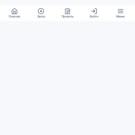
Главная
Заказ
Проекты
Войти
Меню
КОНТАКТЫ
support@student24.org
4.98
4.87
из
5
из
5
280+ отзывов
12 000+ оценок
Google Reviews
На Student24
МЕССЕНДЖЕРЫ
Диалог через VK
Чат в Telegram