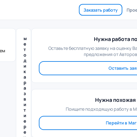
Заказать работу
Про
м
Нужна работа по
е
Оставьте бесплатную заявку на оценку В
т
лем
предложения от Авторов
о
д
и
Оставить зая
к
а
р
а
з
в
Нужна похожая 
и
Поищите подходящую работу в М
т
и
е
Перейти в Ма
р
е