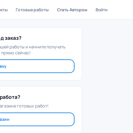
екты
Готовые работы
Стать Автором
Войти
д заказ?
ашей работы и начните получать
 прямо сейчас!
вку
работа?
агазине готовых работ!
газин