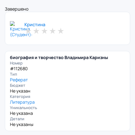
Завершено
Кристина
★
★
★
★
★
биография и творчество Владимира Каризны
Номер
#112680
Тип
Реферат
Бюджет
Не указан
Категория
Литература
Уникальность
Не указана
Детали
Не указаны