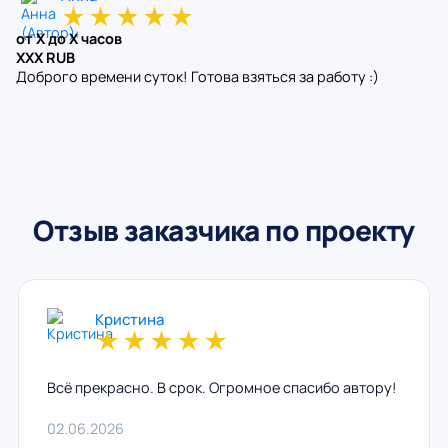
★
★
★
★
★
от X до X часов
XXX RUB
Доброго времени суток! Готова взяться за работу :)
Отзыв заказчика по проекту
Кристина
★
★
★
★
★
Всё прекрасно. В срок. Огромное спасибо автору!
02.06.2026