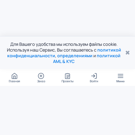
Для Вашего удобства мы используем файлы cookie.
Используя наш Сервис, Вы соглашаетесь с
политикой
✖
конфиденциальности
,
определениями
и
политикой
AML & KYC
Главная
Заказ
Проекты
Войти
Меню
КОНТАКТЫ
support@student24.org
4.98
4.87
из
5
из
5
280+ отзывов
12 000+ оценок