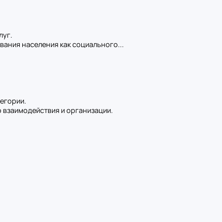
луг.
ивания населения как социального...
тегории.
о взаимодействия и организации.