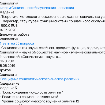
Социология
диплом Социальное обслуживание населения
Введение………………………………………………………..……………...….
1. Теоретико-методологические основы оказания социальных ус
1.1. Характер, структура и функции системы социального обслуж
3 500.0 RUB
04.03.2020
Дипломная работа
Социология
Ответы на 33 вопроса
1. Социология как наука: ее объект, предмет, функции, задачи, ка
Социология – наука об обществе; научное изучение социальног
Ковалевский: «Социология – наука о...
274.0 RUB
15.05.2019
Другое
Социология
«Специфика социологического анализа религии»
Содержание
Введение 3
1. Происхождение и сущность религии 4
2. Религия как социальное явление 8
3. Уровни социологического изучения религии 12