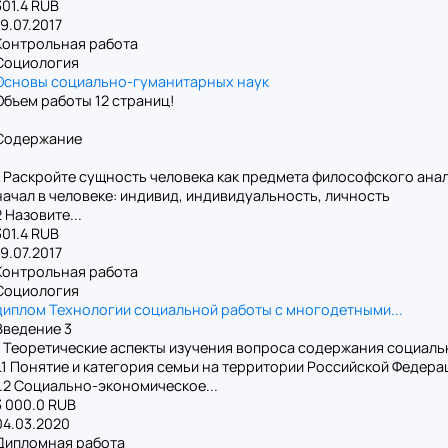
301.4 RUB
19.07.2017
Контрольная работа
Социология
Основы социально-гуманитарных наук
Объем работы 12 страниц!
Содержание
1 Раскройте сущность человека как предмета философского ана
начал в человеке: индивид, индивидуальность, личность
2 Назовите...
301.4 RUB
19.07.2017
Контрольная работа
Социология
диплом Технологии социальной работы с многодетными...
Введение 3
1 Теоретические аспекты изучения вопроса содержания социал
1.1 Понятие и категория семьи на территории Российской Федера
1.2 Социально-экономическое...
3 000.0 RUB
04.03.2020
Дипломная работа