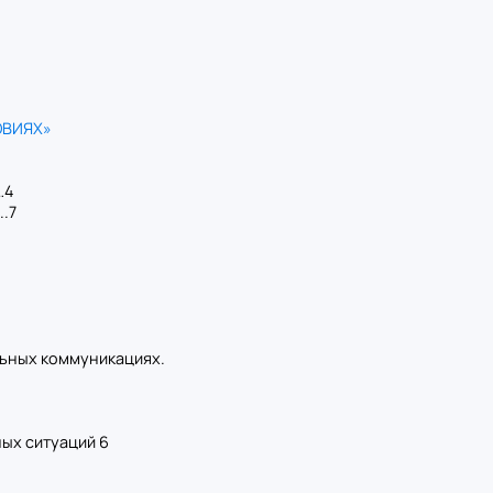
ОВИЯХ»
…4
..7
льных коммуникациях.
ых ситуаций 6