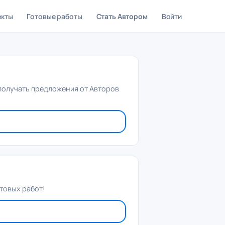
екты
Готовые работы
Стать Автором
Войти
 получать предложения от Авторов
товых работ!