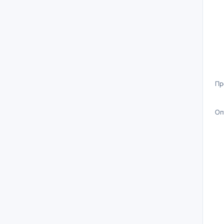
Пр
Оп