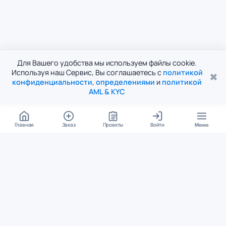
Для Вашего удобства мы используем файлы cookie.
Используя наш Сервис, Вы соглашаетесь с
политикой
✖
конфиденциальности
,
определениями
и
политикой
AML & KYC
Главная
Заказ
Проекты
Войти
Меню
КОНТАКТЫ
support@student24.org
4.98
4.87
из
5
из
5
280+ отзывов
12 000+ оценок
Google Reviews
На Student24